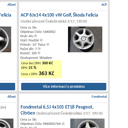
Alluet
ACP
elicia
ACP 6Jx14 4x100 vW Golf, Škoda Felicia
Osobní převzetí Českobrodská 3/17, 190 00
Cena za 1ks
Objednací číslo: SAK0002
Druh: Alu
Stáří: Použité
Průměr: 14" Palce
Počet děr: 7
Rozteč: 100
Dostupnost: Skladem
300 Kč
Cena bez DPH:
21 %
DPH:
363 Kč
Cena s DPH:
Alluet
Fondmetal
Fondmetal 6,5J 4x105 ET18 Peugeot,
obní
Citröen
Osobní převzetí Českobrodská 3/17, 190 00
Cena za 1ks
Objednací číslo: PAK0002/NA J1