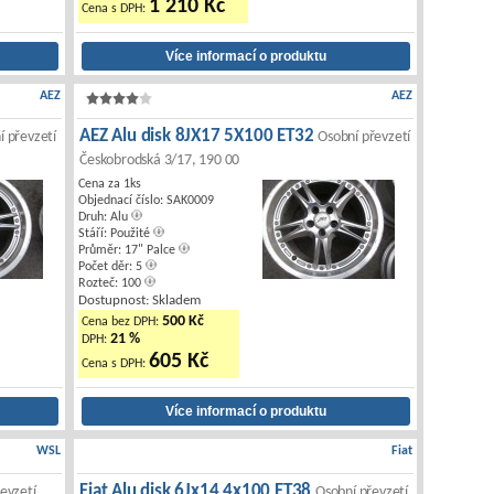
1 210 Kč
Cena s DPH:
AEZ
AEZ
AEZ Alu disk 8JX17 5X100 ET32
í převzetí
Osobní převzetí
Českobrodská 3/17, 190 00
Cena za 1ks
Objednací číslo: SAK0009
Druh: Alu
Stáří: Použité
Průměr: 17" Palce
Počet děr: 5
Rozteč: 100
Dostupnost: Skladem
500 Kč
Cena bez DPH:
21 %
DPH:
605 Kč
Cena s DPH:
WSL
Fiat
Fiat Alu disk 6Jx14 4x100 ET38
evzetí
Osobní převzetí