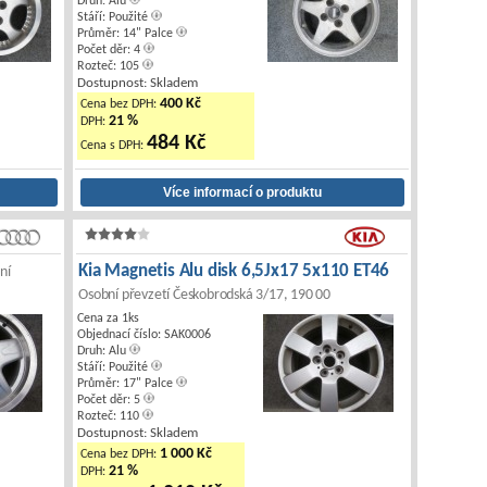
Druh: Alu
Stáří: Použité
Průměr: 14" Palce
Počet děr: 4
Rozteč: 105
Dostupnost: Skladem
400 Kč
Cena bez DPH:
21 %
DPH:
484 Kč
Cena s DPH:
Kia Magnetis Alu disk 6,5Jx17 5x110 ET46
ní
Osobní převzetí Českobrodská 3/17, 190 00
Cena za 1ks
Objednací číslo: SAK0006
Druh: Alu
Stáří: Použité
Průměr: 17" Palce
Počet děr: 5
Rozteč: 110
Dostupnost: Skladem
1 000 Kč
Cena bez DPH:
21 %
DPH: