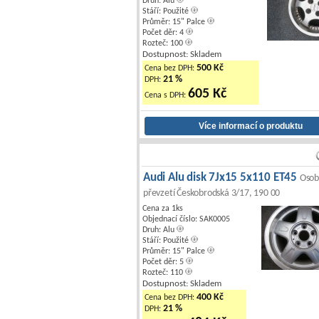
Druh: Alu
Stáří: Použité
Průměr: 15" Palce
Počet děr: 4
Rozteč: 100
Dostupnost: Skladem
500 Kč
Cena bez DPH:
21 %
DPH:
605 Kč
Cena s DPH:
Audi Alu disk 7Jx15 5x110 ET45
Osob
převzetí Českobrodská 3/17, 190 00
Cena za 1ks
Objednací číslo: SAK0005
Druh: Alu
Stáří: Použité
Průměr: 15" Palce
Počet děr: 5
Rozteč: 110
Dostupnost: Skladem
400 Kč
Cena bez DPH:
21 %
DPH: