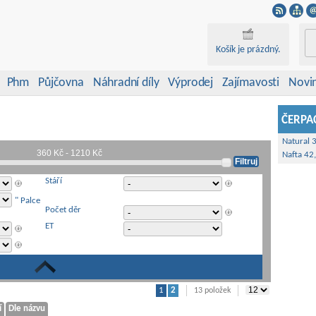
Košík je prázdný.
Phm
Půjčovna
Náhradní díly
Výprodej
Zajímavosti
Novi
ČERPAC
Natural 
Nafta 42
Stáří
" Palce
Počet děr
ET
1
2
|
|
13 položek
í
Dle názvu