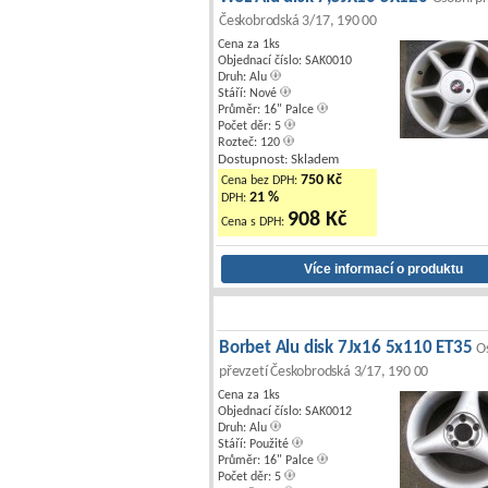
Českobrodská 3/17, 190 00
Cena za 1ks
Objednací číslo: SAK0010
Druh: Alu
Stáří: Nové
Průměr: 16" Palce
Počet děr: 5
Rozteč: 120
Dostupnost: Skladem
750 Kč
Cena bez DPH:
21 %
DPH:
908 Kč
Cena s DPH:
Borbet Alu disk 7Jx16 5x110 ET35
O
převzetí Českobrodská 3/17, 190 00
Cena za 1ks
Objednací číslo: SAK0012
Druh: Alu
Stáří: Použité
Průměr: 16" Palce
Počet děr: 5