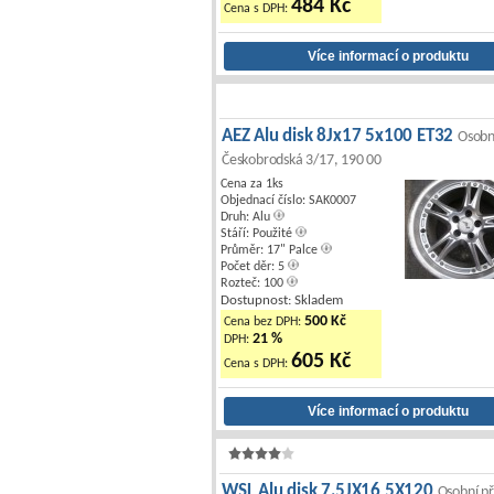
484 Kč
Cena s DPH:
AEZ Alu disk 8Jx17 5x100 ET32
Osobn
Českobrodská 3/17, 190 00
Cena za 1ks
Objednací číslo: SAK0007
Druh: Alu
Stáří: Použité
Průměr: 17" Palce
Počet děr: 5
Rozteč: 100
Dostupnost: Skladem
500 Kč
Cena bez DPH:
21 %
DPH:
605 Kč
Cena s DPH:
WSL Alu disk 7,5JX16 5X120
Osobní př