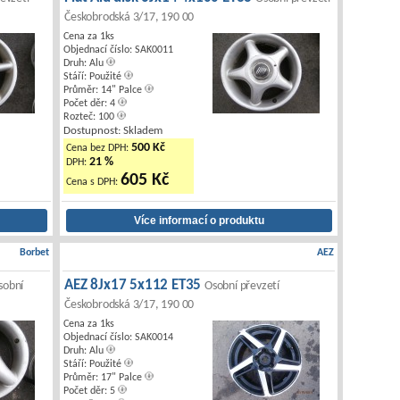
Českobrodská 3/17, 190 00
Cena za 1ks
Objednací číslo: SAK0011
Druh: Alu
Stáří: Použité
Průměr: 14" Palce
Počet děr: 4
Rozteč: 100
Dostupnost: Skladem
500 Kč
Cena bez DPH:
21 %
DPH:
605 Kč
Cena s DPH:
Borbet
AEZ
AEZ 8Jx17 5x112 ET35
sobní
Osobní převzetí
Českobrodská 3/17, 190 00
Cena za 1ks
Objednací číslo: SAK0014
Druh: Alu
Stáří: Použité
Průměr: 17" Palce
Počet děr: 5