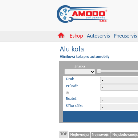
Eshop
Autoservis
Pneuservis
Alu kola
Hliníková kola pro automobily
Značka
Druh
Průměr
Rozteč
Šířka ráfku
TOP
Nejlevnější
Nejnovější
Nejsledovanějš