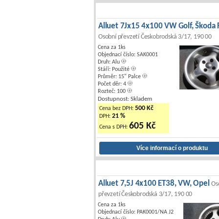
Alluet 7Jx15 4x100 VW Golf, Škoda F
Osobní převzetí Českobrodská 3/17, 190 00
Cena za 1ks
Objednací číslo: SAK0001
Druh: Alu
Stáří: Použité
Průměr: 15" Palce
Počet děr: 4
Rozteč: 100
Dostupnost: Skladem
500 Kč
Cena bez DPH:
21 %
DPH:
605 Kč
Cena s DPH:
Alluet 7,5J 4x100 ET38, VW, Opel
Os
převzetí Českobrodská 3/17, 190 00
Cena za 1ks
Objednací číslo: PAK0001/NA J2