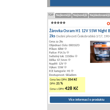
TOP
Nejlevnější
Nejnovější
Nejsledovanějš
Žárovka Osram H1 12V 55W Night 
2ks
Osobní převzetí Českobrodská 3/17, 190
Cena za 2ks
Objednací číslo: 0001SZO
Příkon: 68W
Patice: P14.5s
Světelný tok: 1550lm
Délka: 67,5mm
Napětí: 12V
Výkon: 55W
ECE kategorie: H1
Dostupnost: Skladem
354 Kč
Cena bez DPH:
21 %
DPH:
428 Kč
Cena s DPH: