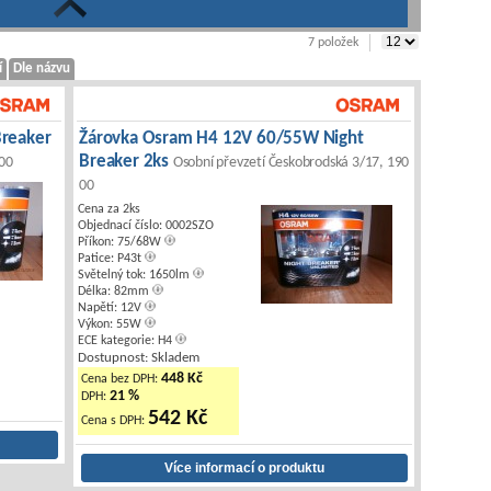
|
7 položek
í
Dle názvu
Breaker
Žárovka Osram H4 12V 60/55W Night
Breaker 2ks
 00
Osobní převzetí Českobrodská 3/17, 190
00
Cena za 2ks
Objednací číslo: 0002SZO
Příkon: 75/68W
Patice: P43t
Světelný tok: 1650lm
Délka: 82mm
Napětí: 12V
Výkon: 55W
ECE kategorie: H4
Dostupnost: Skladem
448 Kč
Cena bez DPH:
21 %
DPH:
542 Kč
Cena s DPH: