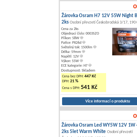
Žárovka Osram H7 12V 55W Night 
2ks
Osobní převzetí Českobrodská 3/17, 190
Cena za 2ks
Objednací číslo: 0003SZO
Příkon: 58W
Patice: PX26d
Světelný tok: 1500lm
Délka: 59mm
Napětí: 12V
Výkon: 55W
ECE kategorie: H7
Dostupnost: Skladem
447 Kč
Cena bez DPH:
21 %
DPH:
541 Kč
Cena s DPH:
Žárovka Osram Led WY5W 12V 1W
2ks 5let Warm White
Osobní převzetí