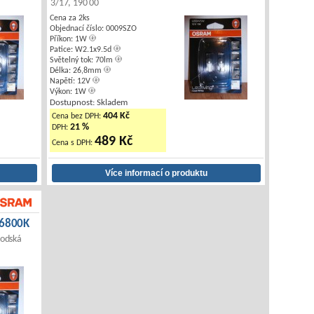
3/17, 190 00
Cena za 2ks
Objednací číslo: 0009SZO
Příkon: 1W
Patice: W2.1x9.5d
Světelný tok: 70lm
Délka: 26,8mm
Napětí: 12V
Výkon: 1W
Dostupnost: Skladem
404 Kč
Cena bez DPH:
21 %
DPH:
489 Kč
Cena s DPH:
 6800K
rodská