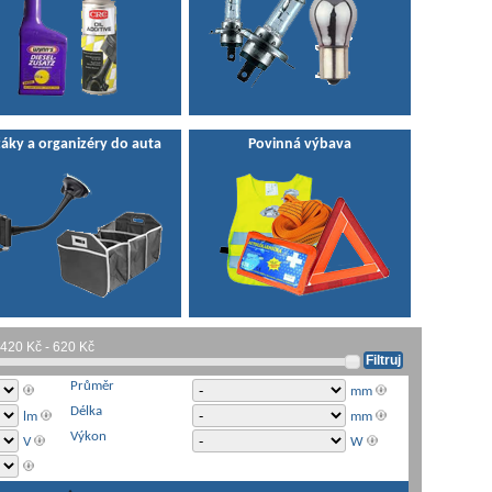
áky a organizéry do auta
Povinná výbava
Průměr
mm
Délka
lm
mm
Výkon
V
W