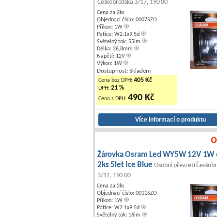
Českobrodská 3/17, 190 00
Cena za 2ks
Objednací číslo: 0007SZO
Příkon: 1W
Patice: W2.1x9.5d
Světelný tok: 55lm
Délka: 26,8mm
Napětí: 12V
Výkon: 1W
Dostupnost: Skladem
405 Kč
Cena bez DPH:
21 %
DPH:
490 Kč
Cena s DPH:
Žárovka Osram Led WY5W 12V 1W
2ks 5let Ice Blue
Osobní převzetí Českob
3/17, 190 00
Cena za 2ks
Objednací číslo: 0011SZO
Příkon: 1W
Patice: W2.1x9.5d
Světelný tok: 16lm