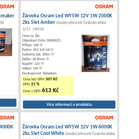
Breaker
Žárovka Osram Led WY5W 12V 1W 2000K
2ks 5let Amber
 00
Osobní převzetí Českobrodská
3/17, 190 00
Cena za 2ks
Objednací číslo: 0006SZO
Příkon: 1W
Patice: W2.1x9.5d
Světelný tok: 30lm
Délka: 26,8mm
Napětí: 12V
Výkon: 1W
Dostupnost: Skladem
507 Kč
Cena bez DPH:
21 %
DPH:
613 Kč
Cena s DPH:
 4000K
Žárovka Osram Led WY5W 12V 1W 6000K
2ks 5let Cool White
Osobní převzetí Českobrodská