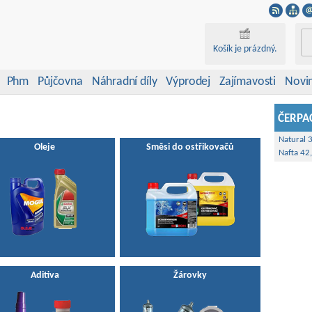
Košík je prázdný.
Phm
Půjčovna
Náhradní díly
Výprodej
Zajímavosti
Novi
ČERPAC
Natural 
Oleje
Směsi do ostřikovačů
Nafta 42
Aditiva
Žárovky