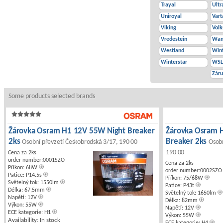
Trayal
Ultr
Uniroyal
Vart
Viking
Vol
Vredestein
Wan
Westland
Win
Winterstar
WS
Zár
Some products selected brands
Žárovka Osram H1 12V 55W Night Breaker
Žárovka Osram 
2ks
Breaker 2ks
Osobní převzetí Českobrodská 3/17, 190 00
Osobn
190 00
Cena za 2ks
order number:0001SZO
Cena za 2ks
Příkon: 68W
order number:0002SZO
Patice: P14.5s
Příkon: 75/68W
Světelný tok: 1550lm
Patice: P43t
Délka: 67,5mm
Světelný tok: 1650lm
Napětí: 12V
Délka: 82mm
Výkon: 55W
Napětí: 12V
ECE kategorie: H1
Výkon: 55W
Availability: In stock