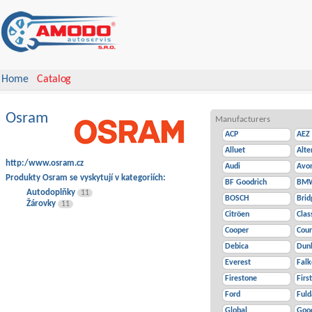
Home
Catalog
Osram
Manufacturers
ACP
AEZ
Alluet
Alte
http:/www.osram.cz
Audi
Avo
Produkty Osram se vyskytují v kategoriích:
BF Goodrich
BM
Autodoplňky
11
BOSCH
Brid
Žárovky
11
Citröen
Clas
Cooper
Cour
Debica
Dun
Everest
Fal
Firestone
Firs
Ford
Fuld
Global
Goo