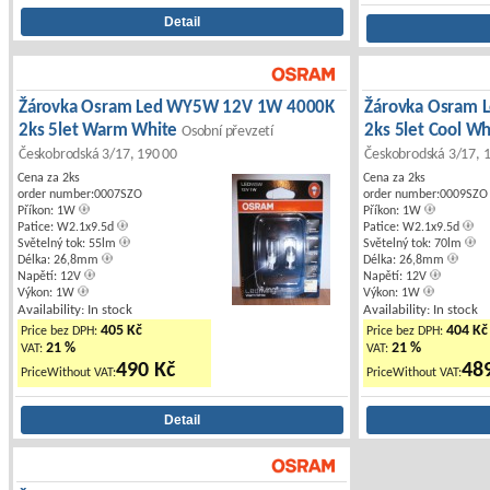
Žárovka Osram Led WY5W 12V 1W 4000K
Žárovka Osram
2ks 5let Warm White
2ks 5let Cool W
Osobní převzetí
Českobrodská 3/17, 190 00
Českobrodská 3/17, 
Cena za 2ks
Cena za 2ks
order number:0007SZO
order number:0009SZO
Příkon: 1W
Příkon: 1W
Patice: W2.1x9.5d
Patice: W2.1x9.5d
Světelný tok: 55lm
Světelný tok: 70lm
Délka: 26,8mm
Délka: 26,8mm
Napětí: 12V
Napětí: 12V
Výkon: 1W
Výkon: 1W
Availability: In stock
Availability: In stock
405 Kč
404 Kč
Price bez DPH:
Price bez DPH:
21 %
21 %
VAT:
VAT:
490 Kč
48
PriceWithout VAT:
PriceWithout VAT: