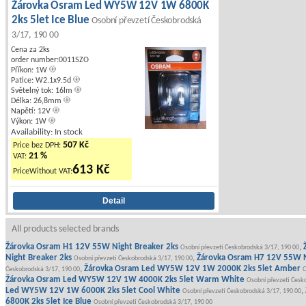
Žárovka Osram Led WY5W 12V 1W 6800K
2ks 5let Ice Blue
Osobní převzetí Českobrodská
3/17, 190 00
Cena za 2ks
order number:0011SZO
Příkon: 1W
Patice: W2.1x9.5d
Světelný tok: 16lm
Délka: 26,8mm
Napětí: 12V
Výkon: 1W
Availability: In stock
507 Kč
Price bez DPH:
21 %
VAT:
613 Kč
PriceWithout VAT:
All products selected brands
Žárovka Osram H1 12V 55W Night Breaker 2ks
,
Osobní převzetí Českobrodská 3/17, 190 00
Night Breaker 2ks
,
Žárovka Osram H7 12V 55W N
Osobní převzetí Českobrodská 3/17, 190 00
,
Žárovka Osram Led WY5W 12V 1W 2000K 2ks 5let Amber
Českobrodská 3/17, 190 00
O
Žárovka Osram Led WY5W 12V 1W 4000K 2ks 5let Warm White
Osobní převzetí Česk
Led WY5W 12V 1W 6000K 2ks 5let Cool White
,
Osobní převzetí Českobrodská 3/17, 190 00
6800K 2ks 5let Ice Blue
Osobní převzetí Českobrodská 3/17, 190 00