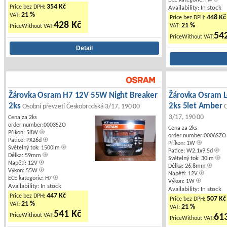
ECE kategorie: H4
354 Kč
Price bez DPH:
Availability: In stock
21 %
VAT:
448 Kč
Price bez DPH:
428 Kč
21 %
VAT:
PriceWithout VAT:
54
PriceWithout VAT:
Žárovka Osram H7 12V 55W Night Breaker
Žárovka Osram
2ks
2ks 5let Amber
Osobní převzetí Českobrodská 3/17, 190 00
3/17, 190 00
Cena za 2ks
order number:0003SZO
Cena za 2ks
Příkon: 58W
order number:0006SZO
Patice: PX26d
Příkon: 1W
Světelný tok: 1500lm
Patice: W2.1x9.5d
Délka: 59mm
Světelný tok: 30lm
Napětí: 12V
Délka: 26,8mm
Výkon: 55W
Napětí: 12V
ECE kategorie: H7
Výkon: 1W
Availability: In stock
Availability: In stock
447 Kč
Price bez DPH:
507 Kč
Price bez DPH:
21 %
VAT:
21 %
VAT:
541 Kč
PriceWithout VAT:
61
PriceWithout VAT: