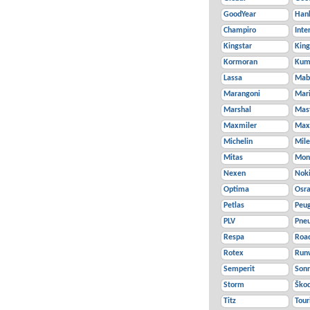
GoodYear
Han
Champiro
Inte
Kingstar
King
Kormoran
Kum
Lassa
Mab
Marangoni
Mar
Marshal
Mast
Maxmiler
Max
Michelin
Mil
Mitas
Mon
Nexen
Nok
Optima
Osr
Petlas
Peu
PLV
Pne
Respa
Roa
Rotex
Run
Semperit
Son
Storm
Ško
Titz
Tour