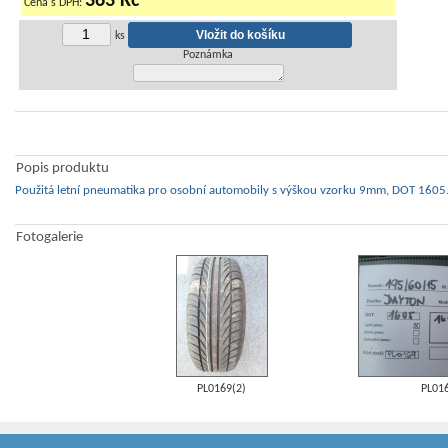
363 Kč
Cena s DPH:
ks
Poznámka
Popis produktu
Použitá letní pneumatika pro osobní automobily s výškou vzorku 9mm, DOT 1605.
Fotogalerie
PL0169(2)
PL01