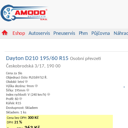
Eshop
Autoservis
Pneuservis
Phm
Půjčovna
Náhrad
Dayton D210 195/60 R15
Osobní převzetí
Českobrodská 3/17, 190 00
Cena za 1ks
Objednací číslo: PL0169/S2 Ř.
Období: letní
Výška dezénu: 9mm
Šířka: 195mm
Index rychlosti: V (240 km/h)
Profil: 60
Ráfek: R15
Dostupnost: Skladem
Skladem: 1 ks
300 Kč
Cena bez DPH:
21 %
DPH: