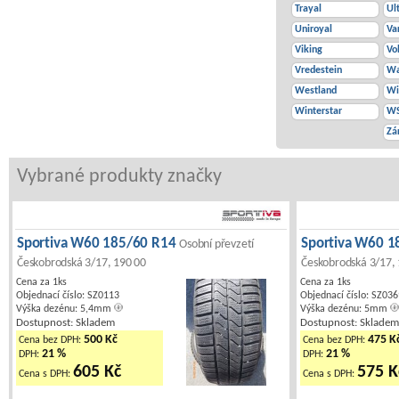
Trayal
Ul
Uniroyal
Va
Viking
Vo
Vredestein
Wa
Westland
Wi
Winterstar
W
Zá
Vybrané produkty značky
Sportiva W60 185/60 R14
Sportiva W60 
Osobní převzetí
Českobrodská 3/17, 190 00
Českobrodská 3/17,
Cena za 1ks
Cena za 1ks
Objednací číslo: SZ0113
Objednací číslo: SZ03
Výška dezénu: 5,4mm
Výška dezénu: 5mm
Dostupnost: Skladem
Dostupnost: Sklade
500 Kč
475 K
Cena bez DPH:
Cena bez DPH:
21 %
21 %
DPH:
DPH:
605 Kč
575 K
Cena s DPH:
Cena s DPH: