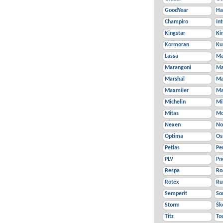
GoodYear
Ha
Champiro
In
Kingstar
Ki
Kormoran
K
Lassa
Ma
Marangoni
Ma
Marshal
Ma
Maxmiler
Ma
Michelin
Mi
Mitas
Mo
Nexen
No
Optima
Os
Petlas
Pe
PLV
Pn
Respa
Ro
Rotex
Ru
Semperit
So
Storm
Šk
Titz
To