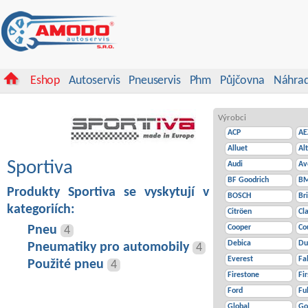
Eshop
Autoservis
Pneuservis
Phm
Půjčovna
Náhrad
Výrobci
ACP
AE
Alluet
Al
Sportiva
Audi
Av
BF Goodrich
B
Produkty Sportiva se vyskytují v
BOSCH
Br
kategoriích:
Citröen
Cl
Pneu
Cooper
Co
4
Debica
Du
Pneumatiky pro automobily
4
Everest
Fa
Použité pneu
4
Firestone
Fi
Ford
Fu
Global
Go