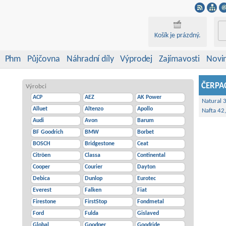
Košík je prázdný.
Phm
Půjčovna
Náhradní díly
Výprodej
Zajímavosti
Novi
ČERPAC
Výrobci
ACP
AEZ
AK Power
Natural 
Alluet
Altenzo
Apollo
Nafta 42
Audi
Avon
Barum
BF Goodrich
BMW
Borbet
BOSCH
Bridgestone
Ceat
Citröen
Classa
Continental
Cooper
Courier
Dayton
Debica
Dunlop
Eurotec
Everest
Falken
Fiat
Firestone
FirstStop
Fondmetal
Ford
Fulda
Gislaved
Global
Goodper
Goodride