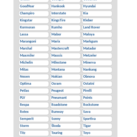
GoodYear
Hankook
Hyundai
Champiro
Interstate
Kia
Kingstar
KingsTire
Kleber
Kormoran
Kumho
Land Rover
Lassa
Mabor
Maloya
Marangoni
Marix
Markgum
Marshal
Mastercraft
Matador
Maxmiler
Maxxis
Metzeler
Michelin
Milestone
Minerva
Mitas
Montana
Nankang
Nexen
Nokian
Obnova
Optima
Osram
Ostatní
Petlas
Peugeot
Pirelli
PLV
Pneumant
Points
Respa
Roadstone
Rockstone
Rotex
Runway
Sava
Semperit
Sonny
Sportiva
Storm
Škoda
Tigar
Titz
Touring
Toyo