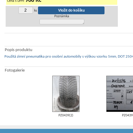
968 Kč
Cena s DPH:
ks
Poznámka
Popis produktu
Použitá zimní pneumatika pro osobní automobily s výškou vzorku 5mm, DOT 2504
Fotogalerie
PZ0439(2)
PZ0439