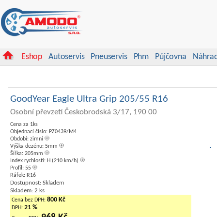
Eshop
Autoservis
Pneuservis
Phm
Půjčovna
Náhrad
GoodYear Eagle Ultra Grip 205/55 R16
Osobní převzetí Českobrodská 3/17, 190 00
Cena za 1ks
Objednací číslo: PZ0439/M4
Období: zimní
Výška dezénu: 5mm
Šířka: 205mm
Index rychlosti: H (210 km/h)
Profil: 55
Ráfek: R16
Dostupnost: Skladem
Skladem: 2 ks
800 Kč
Cena bez DPH:
21 %
DPH: