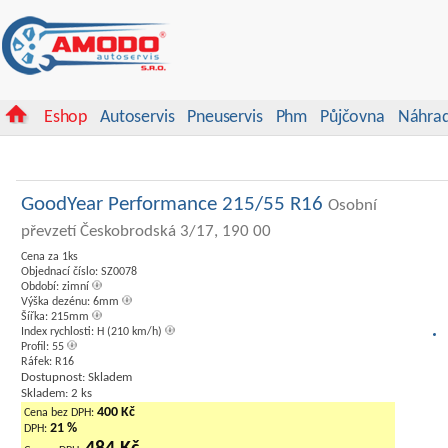
Eshop
Autoservis
Pneuservis
Phm
Půjčovna
Náhrad
GoodYear Performance 215/55 R16
Osobní
převzetí Českobrodská 3/17, 190 00
Cena za 1ks
Objednací číslo: SZ0078
Období: zimní
Výška dezénu: 6mm
Šířka: 215mm
Index rychlosti: H (210 km/h)
Profil: 55
Ráfek: R16
Dostupnost: Skladem
Skladem: 2 ks
400 Kč
Cena bez DPH:
21 %
DPH: