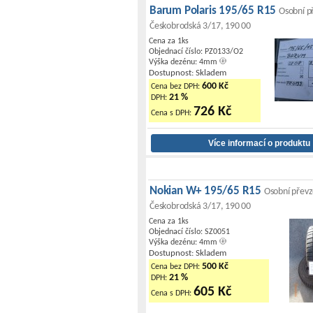
Barum Polaris 195/65 R15
Osobní p
Českobrodská 3/17, 190 00
Cena za 1ks
Objednací číslo: PZ0133/O2
Výška dezénu: 4mm
Dostupnost: Skladem
600 Kč
Cena bez DPH:
21 %
DPH:
726 Kč
Cena s DPH:
Nokian W+ 195/65 R15
Osobní převz
Českobrodská 3/17, 190 00
Cena za 1ks
Objednací číslo: SZ0051
Výška dezénu: 4mm
Dostupnost: Skladem
500 Kč
Cena bez DPH:
21 %
DPH:
605 Kč
Cena s DPH: