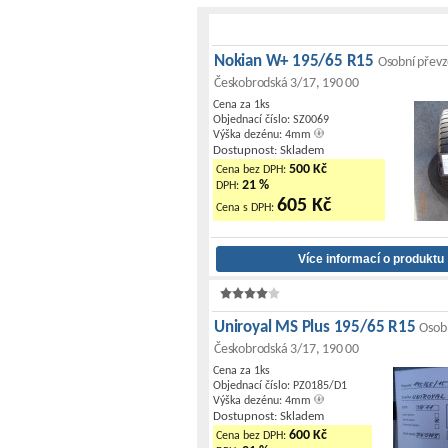
Nokian W+ 195/65 R15
Osobní převz
Českobrodská 3/17, 190 00
Cena za 1ks
Objednací číslo: SZ0069
Výška dezénu: 4mm
Dostupnost: Skladem
500 Kč
Cena bez DPH:
21 %
DPH:
605 Kč
Cena s DPH:
Uniroyal MS Plus 195/65 R15
Osobn
Českobrodská 3/17, 190 00
Cena za 1ks
Objednací číslo: PZ0185/D1
Výška dezénu: 4mm
Dostupnost: Skladem
600 Kč
Cena bez DPH: