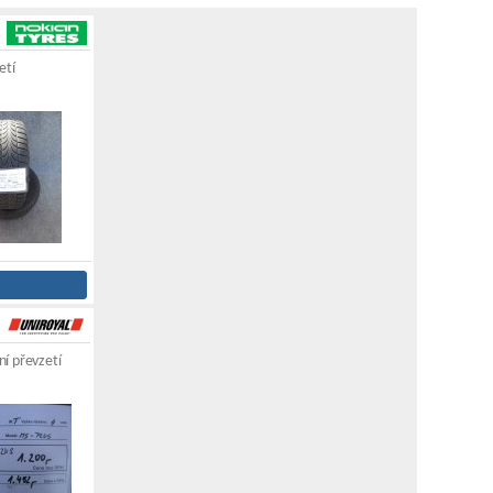
etí
í převzetí