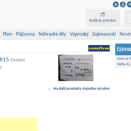
Košík je prázdný.
Phm
Půjčovna
Náhradní díly
Výprodej
Zajímavosti
Novi
ČERPAC
 R15
Natural 
Osobní
Nafta 42
0
Na další produkty stejného výrobce