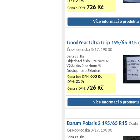
21 %
DPH:
726 Kč
Cena s DPH:
GoodYear Ultra Grip 195/65 R15
O
Českobrodská 3/17, 190 00
Cena za 1ks
Objednací číslo: PZ0202/D2
Výška dezénu: 4mm
Dostupnost: Skladem
600 Kč
Cena bez DPH:
21 %
DPH:
726 Kč
Cena s DPH:
Barum Polaris 2 195/65 R15
Osobní
Českobrodská 3/17, 190 00
Cena za 1ks