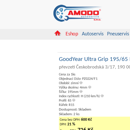
Eshop
Autoservis
Pneuservis
GoodYear Ultra Grip 195/65
převzetí Českobrodská 3/17, 190 0
Cena za 1ks
Objednací číslo: PZ0224/F1
Období: zimní
Výška dezénu: 4mm
Šířka: 195mm
Index rychlosti: H (210 km/h)
Profil: 65
Ráfek: R15
Dostupnost: Skladem
Skladem: 2 ks
600 Kč
Cena bez DPH:
21 %
DPH: