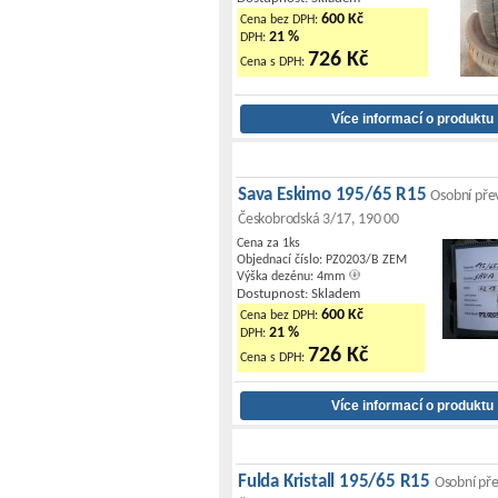
600 Kč
Cena bez DPH:
21 %
DPH:
726 Kč
Cena s DPH:
Sava Eskimo 195/65 R15
Osobní pře
Českobrodská 3/17, 190 00
Cena za 1ks
Objednací číslo: PZ0203/B ZEM
Výška dezénu: 4mm
Dostupnost: Skladem
600 Kč
Cena bez DPH:
21 %
DPH:
726 Kč
Cena s DPH:
Fulda Kristall 195/65 R15
Osobní pře