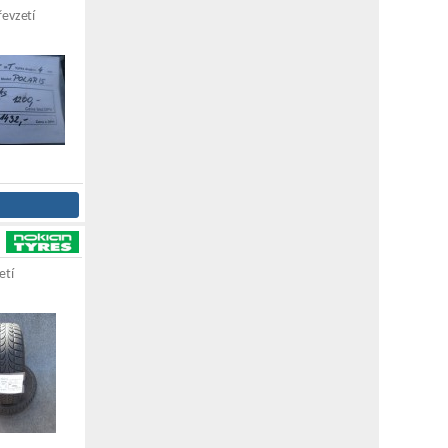
řevzetí
etí