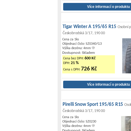
Tigar Winter A 195/65 R15
Osobní p
Českobrodská 3/17, 190 00
Cena za 1ks
Objednací číslo: SZ0340/G3
Výška dezénu: 4mm
Dostupnost: Skladem
600 Kč
Cena bez DPH:
21 %
DPH:
726 Kč
Cena s DPH:
Pirelli Snow Sport 195/65 R15
Osob
Českobrodská 3/17, 190 00
Cena za 1ks
Objednací číslo: SZ0230
Výška dezénu: 4mm
Dostupnost: Skladem