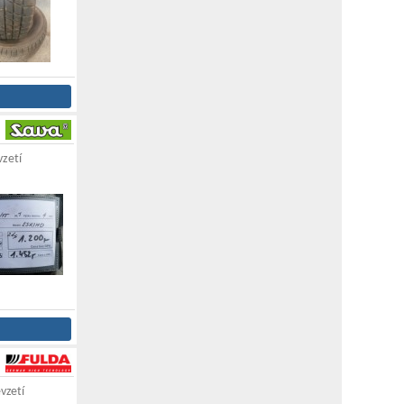
vzetí
vzetí