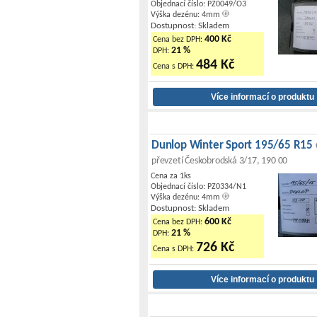
Objednací číslo: PZ0049/O3
Výška dezénu: 4mm
Dostupnost: Skladem
400 Kč
Cena bez DPH:
21 %
DPH:
484 Kč
Cena s DPH:
Dunlop Winter Sport 195/65 R15
převzetí Českobrodská 3/17, 190 00
Cena za 1ks
Objednací číslo: PZ0334/N1
Výška dezénu: 4mm
Dostupnost: Skladem
600 Kč
Cena bez DPH:
21 %
DPH:
726 Kč
Cena s DPH: