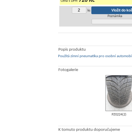
726 Kč
Cena s DPH:
ks
Poznámka
Popis produktu
Použitá zimní pneumatika pro osobní automobi
Fotogalerie
PZ0224(2)
K tomuto produktu doporučujeme