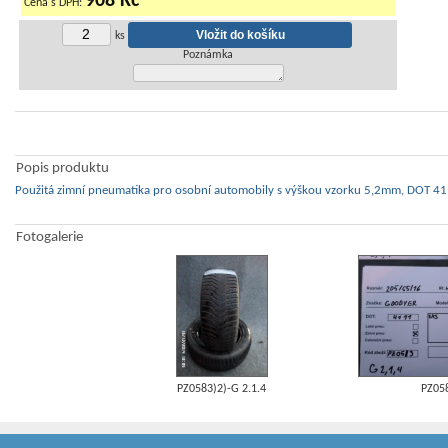
908 Kč
Cena s DPH:
ks
Poznámka
Popis produktu
Použitá zimní pneumatika pro osobní automobily s výškou vzorku 5,2mm, DOT 411
Fotogalerie
PZ0583)2)-G 2.1.4
PZ05