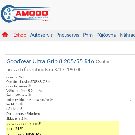
Eshop
Autoservis
Pneuservis
Phm
Půjčovna
Náhrad
GoodYear Ultra Grip 8 205/55 R16
Osobní
převzetí Českobrodská 3/17, 190 00
Cena za 1ks
Objednací číslo: SZ0583/G214
Období: zimní
Výška dezénu: 5,2mm
Šířka: 205mm
Index rychlosti: H (210 km/h)
Profil: 55
Ráfek: R16
Dostupnost: Skladem
Skladem: 2 ks
750 Kč
Cena bez DPH:
21 %
DPH: