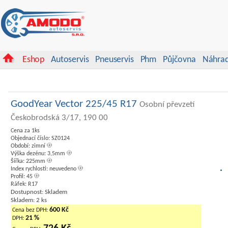
Eshop
Autoservis
Pneuservis
Phm
Půjčovna
Náhrad
GoodYear Vector 225/45 R17
Osobní převzetí
Českobrodská 3/17, 190 00
Cena za 1ks
Objednací číslo: SZ0124
Období: zimní
Výška dezénu: 3,5mm
Šířka: 225mm
Index rychlosti: neuvedeno
Profil: 45
Ráfek: R17
Dostupnost: Skladem
Skladem: 2 ks
600 Kč
Cena bez DPH:
21 %
DPH: