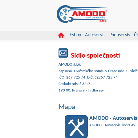
Eshop
Autoservis
Pneuservis
Č
Sídlo společnosti
AMODO s.r.o.
Zapsaná u Městského soudu v Praze odd. C, vlo
IČO: 267 725 74, DIČ: CZ267 725 74
Českobrodská 3/17
190 00, Praha 9 - Hrdlořezy
Mapa
AMODO - Autoservis
AMODO - Autoservis, kontakty