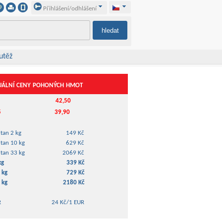
Přihlášení/odhlášení
utěž
uální ceny pohoných hmot
42,50
al 95
39,90
tan 2 kg
149 Kč
tan 10 kg
629 Kč
tan 33 kg
2069 Kč
kg
339 Kč
 kg
729 Kč
 kg
2180 Kč
R
24 Kč/1 EUR