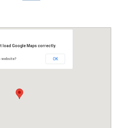
't load Google Maps correctly.
OK
s website?