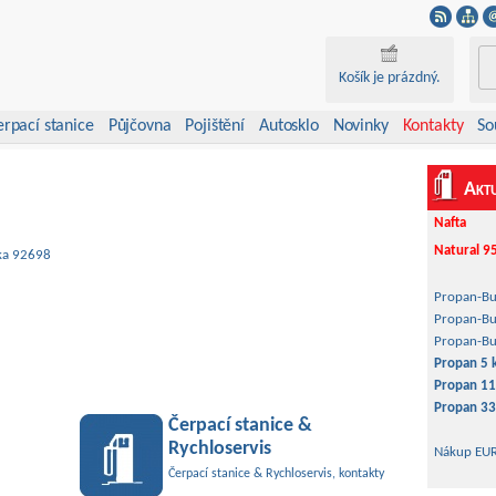
Košík je prázdný.
erpací stanice
Půjčovna
Pojištění
Autosklo
Novinky
Kontakty
So
Akt
Nafta
Natur
žka 92698
Propan-Bu
Propan-Bu
Propan-Bu
Propan 5 
Propan 11
Propan 33
Čerpací stanice &
Rychloservis
Nákup EU
Čerpací stanice & Rychloservis, kontakty