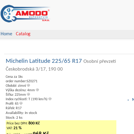
Home
Catalog
Michelin Latitude 225/65 R17
Osobní převzetí
Českobrodská 3/17, 190 00
Cena za 1ks
order number:SZ0271
Období: zimní
Výška dezénu: 4mm
Šířka: 225mm
Index rychlosti: T (190 km/h)
Profil: 65
Ráfek: R17
Availability: In stock
Stock: 2 ks
800 Kč
Price bez DPH:
21 %
VAT: