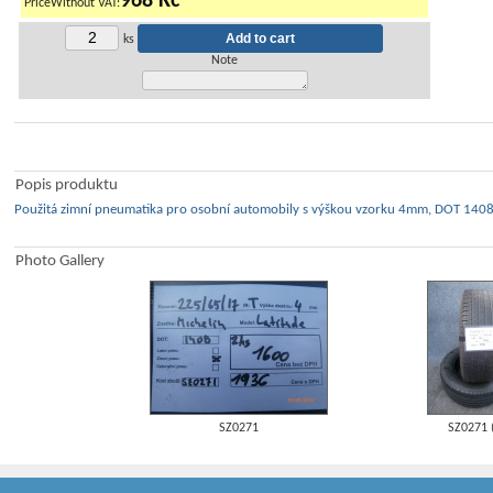
968 Kč
PriceWithout VAT:
ks
Note
Popis produktu
Použitá zimní pneumatika pro osobní automobily s výškou vzorku 4mm, DOT 1408.
Photo Gallery
SZ0271
SZ0271 