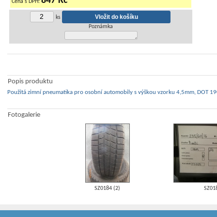
847 Kč
Cena s DPH:
ks
Poznámka
Popis produktu
Použitá zimní pneumatika pro osobní automobily s výškou vzorku 4,5mm, DOT 190
Fotogalerie
SZ0184 (2)
SZ01