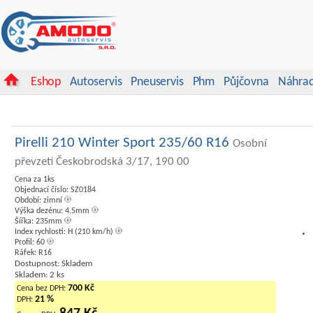
Eshop
Autoservis
Pneuservis
Phm
Půjčovna
Náhrad
Pirelli 210 Winter Sport 235/60 R16
Osobní
převzetí Českobrodská 3/17, 190 00
Cena za 1ks
Objednací číslo: SZ0184
Období: zimní
Výška dezénu: 4,5mm
Šířka: 235mm
Index rychlosti: H (210 km/h)
Profil: 60
Ráfek: R16
Dostupnost: Skladem
Skladem: 2 ks
700 Kč
Cena bez DPH:
21 %
DPH: