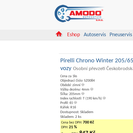
Eshop
Autoservis
Pneuservis
Pirelli Chrono Winter 205/6
vozy
Osobní převzetí Českobrodsk
Cena za 1ks
Objednací číslo: SZ0084
Období: zimní
Výška dezénu: 4mm
Šířka: 205mm
Index rychlosti: T (190 km/h)
Profil: 65
Ráfek: R16
Dostupnost: Skladem
Skladem: 2 ks
700 Kč
Cena bez DPH:
21 %
DPH: