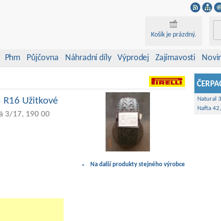
Košík je prázdný.
Phm
Půjčovna
Náhradní díly
Výprodej
Zajímavosti
Novi
ČERPAC
5 R16 Užitkové
Natural 
Nafta 42
á 3/17, 190 00
Na další produkty stejného výrobce