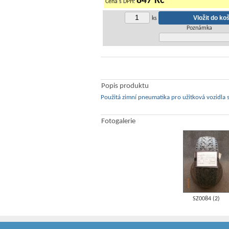
847 Kč
Cena s DPH:
ks
Poznámka
Popis produktu
Použitá zimní pneumatika pro užitková vozidla
Fotogalerie
SZ0084 (2)