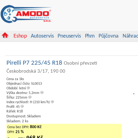
Eshop
Autoservis
Pneuservis
Phm
Půjčovna
Náhrad
Pirelli P7 225/45 R18
Osobní převzetí
Českobrodská 3/17, 190 00
Cena za 1ks
Objednací číslo: SL0013
Období: letní
Výška dezénu: 5,2mm
Šířka: 225mm
Index rychlosti: H (210 km/h)
Profil: 45
Ráfek: R18
Dostupnost: Skladem
Skladem: 2 ks
800 Kč
Cena bez DPH:
21 %
DPH: