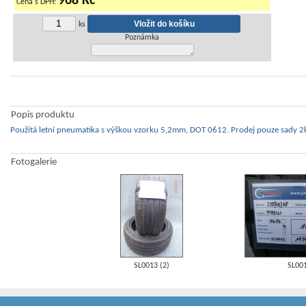
968 Kč
Cena s DPH:
ks
Poznámka
Popis produktu
Použitá letní pneumatika s výškou vzorku 5,2mm, DOT 0612. Prodej pouze sady 2k
Fotogalerie
SL0013 (2)
SL00