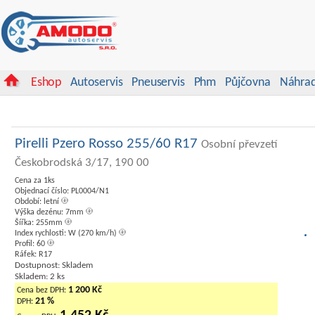
Eshop
Autoservis
Pneuservis
Phm
Půjčovna
Náhrad
Pirelli Pzero Rosso 255/60 R17
Osobní převzetí
Českobrodská 3/17, 190 00
Cena za 1ks
Objednací číslo: PL0004/N1
Období: letní
Výška dezénu: 7mm
Šířka: 255mm
Index rychlosti: W (270 km/h)
Profil: 60
Ráfek: R17
Dostupnost: Skladem
Skladem: 2 ks
1 200 Kč
Cena bez DPH:
21 %
DPH: