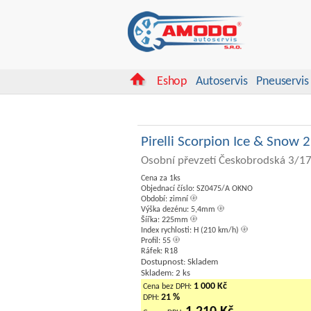
Eshop
Autoservis
Pneuservis
Pirelli Scorpion Ice & Snow
Osobní převzetí Českobrodská 3/17
Cena za 1ks
Objednací číslo: SZ0475/A OKNO
Období: zimní
Výška dezénu: 5,4mm
Šířka: 225mm
Index rychlosti: H (210 km/h)
Profil: 55
Ráfek: R18
Dostupnost: Skladem
Skladem: 2 ks
1 000 Kč
Cena bez DPH:
21 %
DPH: