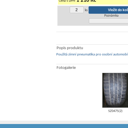
1 210 Kč
Cena s DPH:
ks
Poznámka
Popis produktu
Použitá zimní pneumatika pro osobní automobi
Fotogalerie
SZ0475(2)