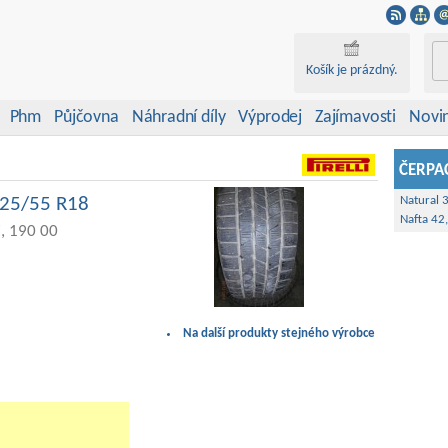
Košík je prázdný.
Phm
Půjčovna
Náhradní díly
Výprodej
Zajímavosti
Novi
ČERPAC
 225/55 R18
Natural 
Nafta 42
, 190 00
Na další produkty stejného výrobce