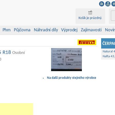
Košík je prázdný.
Phm
Půjčovna
Náhradní díly
Výprodej
Zajímavosti
Novi
ČERPAC
55 R18
Natural 
Osobní
Nafta 43
0
Na další produkty stejného výrobce