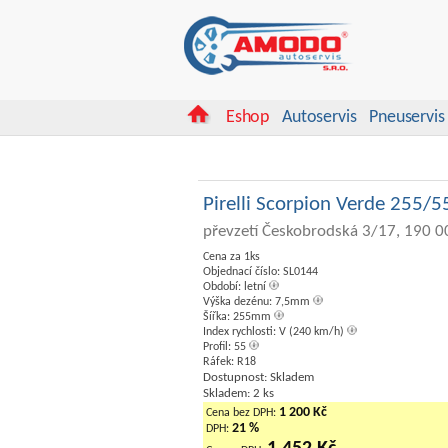
Eshop
Autoservis
Pneuservis
Pirelli Scorpion Verde 255/
převzetí Českobrodská 3/17, 190 0
Cena za 1ks
Objednací číslo: SL0144
Období: letní
Výška dezénu: 7,5mm
Šířka: 255mm
Index rychlosti: V (240 km/h)
Profil: 55
Ráfek: R18
Dostupnost: Skladem
Skladem: 2 ks
1 200 Kč
Cena bez DPH:
21 %
DPH: