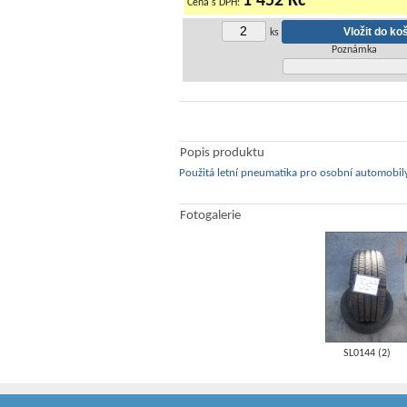
1 452 Kč
Cena s DPH:
ks
Poznámka
Popis produktu
Použitá letní pneumatika pro osobní automobil
Fotogalerie
SL0144 (2)