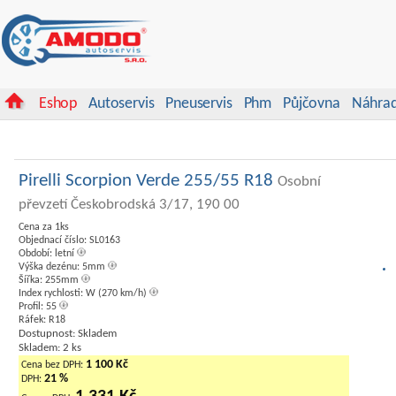
Eshop
Autoservis
Pneuservis
Phm
Půjčovna
Náhrad
Pirelli Scorpion Verde 255/55 R18
Osobní
převzetí Českobrodská 3/17, 190 00
Cena za 1ks
Objednací číslo: SL0163
Období: letní
Výška dezénu: 5mm
Šířka: 255mm
Index rychlosti: W (270 km/h)
Profil: 55
Ráfek: R18
Dostupnost: Skladem
Skladem: 2 ks
1 100 Kč
Cena bez DPH:
21 %
DPH: