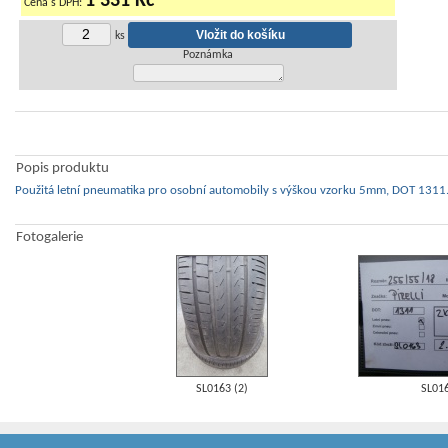
1 331 Kč
Cena s DPH:
ks
Poznámka
Popis produktu
Použitá letní pneumatika pro osobní automobily s výškou vzorku 5mm, DOT 1311.
Fotogalerie
SL0163 (2)
SL01