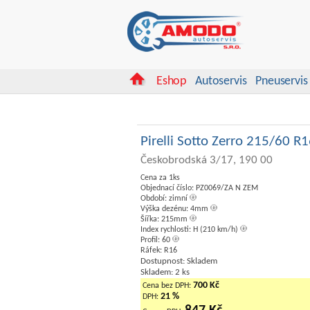
Eshop
Autoservis
Pneuservis
Pirelli Sotto Zerro 215/60 R
Českobrodská 3/17, 190 00
Cena za 1ks
Objednací číslo: PZ0069/ZA N ZEM
Období: zimní
Výška dezénu: 4mm
Šířka: 215mm
Index rychlosti: H (210 km/h)
Profil: 60
Ráfek: R16
Dostupnost: Skladem
Skladem: 2 ks
700 Kč
Cena bez DPH:
21 %
DPH: