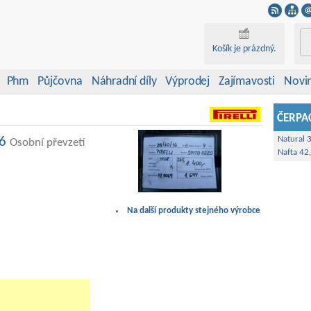
Košík je prázdný.
Phm
Půjčovna
Náhradní díly
Výprodej
Zajímavosti
Novi
ČERPAC
16
Natural 
Osobní převzetí
Nafta 42
Na další produkty stejného výrobce