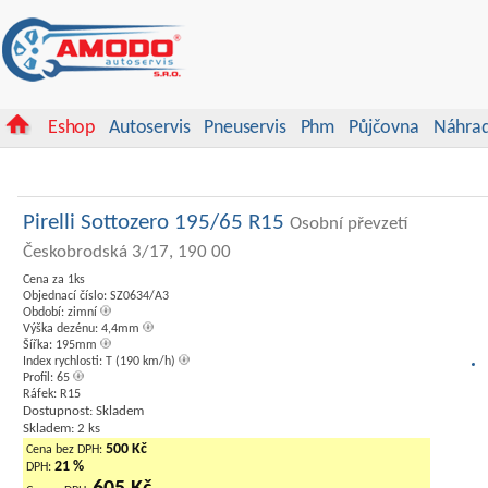
Eshop
Autoservis
Pneuservis
Phm
Půjčovna
Náhrad
Pirelli Sottozero 195/65 R15
Osobní převzetí
Českobrodská 3/17, 190 00
Cena za 1ks
Objednací číslo: SZ0634/A3
Období: zimní
Výška dezénu: 4,4mm
Šířka: 195mm
Index rychlosti: T (190 km/h)
Profil: 65
Ráfek: R15
Dostupnost: Skladem
Skladem: 2 ks
500 Kč
Cena bez DPH:
21 %
DPH: