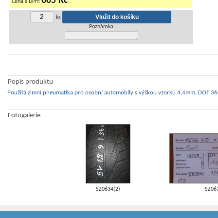
605 Kč
Cena s DPH:
ks
Poznámka
Popis produktu
Použitá zimní pneumatika pro osobní automobily s výškou vzorku 4,4mm, DOT 360
Fotogalerie
SZ0634(2)
SZ06