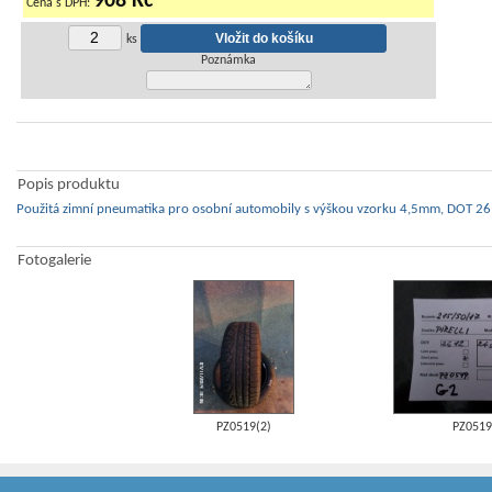
908 Kč
Cena s DPH:
ks
Poznámka
Popis produktu
Použitá zimní pneumatika pro osobní automobily s výškou vzorku 4,5mm, DOT 261
Fotogalerie
PZ0519(2)
PZ0519