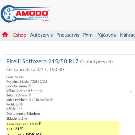
Eshop
Autoservis
Pneuservis
Phm
Půjčovna
Náhrad
Pirelli Sottozero 215/50 R17
Osobní převzetí
Českobrodská 3/17, 190 00
Cena za 1ks
Objednací číslo: PZ0519/G2
Období: zimní
Výška dezénu: 4,5mm
Šířka: 215mm
Index rychlosti: V (240 km/h)
Profil: 50
Ráfek: R17
Dostupnost: Skladem
Skladem: 2 ks
750 Kč
Cena bez DPH:
21 %
DPH: