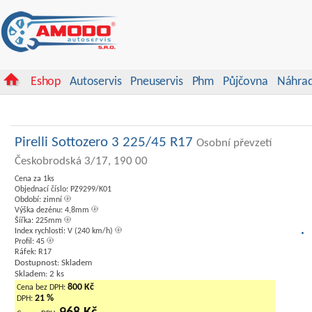
Eshop
Autoservis
Pneuservis
Phm
Půjčovna
Náhrad
Pirelli Sottozero 3 225/45 R17
Osobní převzetí
Českobrodská 3/17, 190 00
Cena za 1ks
Objednací číslo: PZ9299/K01
Období: zimní
Výška dezénu: 4,8mm
Šířka: 225mm
Index rychlosti: V (240 km/h)
Profil: 45
Ráfek: R17
Dostupnost: Skladem
Skladem: 2 ks
800 Kč
Cena bez DPH:
21 %
DPH: