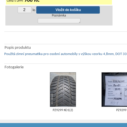
968 Kč
Cena s DPH:
ks
Poznámka
Popis produktu
Použitá zimní pneumatika pro osobní automobily s výškou vzorku 4,8mm, DOT 331
Fotogalerie
PZ9299 KO1(2)
PZ9299