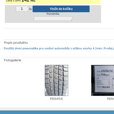
242 Kč
Cena s DPH:
ks
Poznámka
Popis produktu
Použitá zimní pneumatika pro osobní automobily s výškou vzorku 4,5mm. Prodej 
Fotogalerie
PZ0147(2)
PZ01