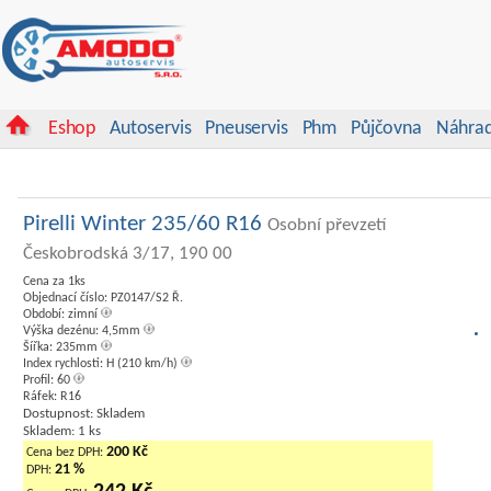
Eshop
Autoservis
Pneuservis
Phm
Půjčovna
Náhrad
Pirelli Winter 235/60 R16
Osobní převzetí
Českobrodská 3/17, 190 00
Cena za 1ks
Objednací číslo: PZ0147/S2 Ř.
Období: zimní
Výška dezénu: 4,5mm
Šířka: 235mm
Index rychlosti: H (210 km/h)
Profil: 60
Ráfek: R16
Dostupnost: Skladem
Skladem: 1 ks
200 Kč
Cena bez DPH:
21 %
DPH: