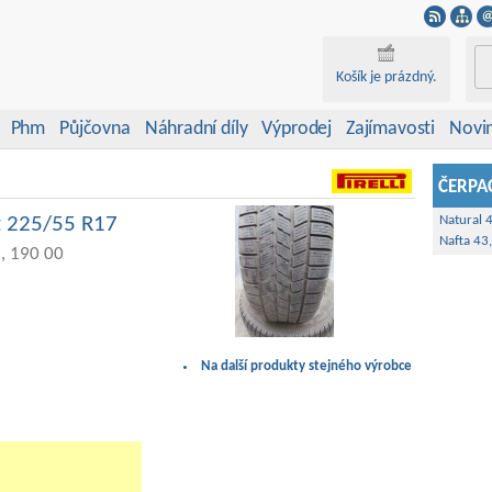
Košík je prázdný.
Phm
Půjčovna
Náhradní díly
Výprodej
Zajímavosti
Novi
ČERPAC
t 225/55 R17
Natural 
Nafta 43
, 190 00
Na další produkty stejného výrobce