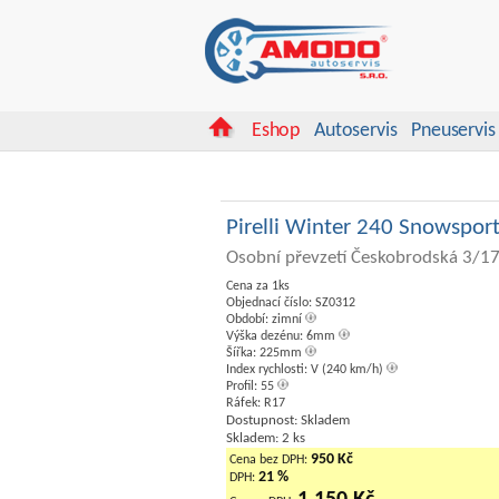
Eshop
Autoservis
Pneuservis
Pirelli Winter 240 Snowspor
Osobní převzetí Českobrodská 3/17
Cena za 1ks
Objednací číslo: SZ0312
Období: zimní
Výška dezénu: 6mm
Šířka: 225mm
Index rychlosti: V (240 km/h)
Profil: 55
Ráfek: R17
Dostupnost: Skladem
Skladem: 2 ks
950 Kč
Cena bez DPH:
21 %
DPH: