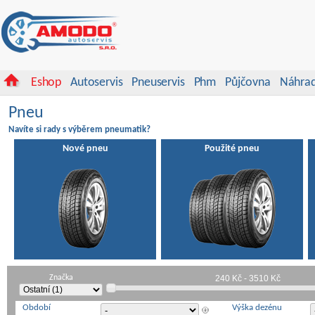
Eshop
Autoservis
Pneuservis
Phm
Půjčovna
Náhrad
Pneu
Navíte si rady s výběrem pneumatik?
Nové pneu
Použité pneu
Značka
Období
Výška dezénu