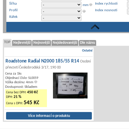
Šířka
Index rychlosti
mm
Profil
Index nosnosti
Ráfek
TOP
Nejlevnější
Nejnovější
Nejsledovanější
Dle názvu
Ostatní
Roadstone Radial N2000 185/55 R14
Osobní
převzetí Českobrodská 3/17, 190 00
Cena za 1ks
Objednací číslo: SL0059
Výška dezénu: 4mm
Dostupnost: Skladem
450 Kč
Cena bez DPH:
21 %
DPH:
545 Kč
Cena s DPH: