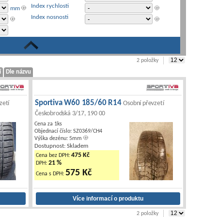
Index rychlosti
mm
Index nosnosti
|
2 položky
í
Dle názvu
Sportiva W60 185/60 R14
zetí
Osobní převzetí
Českobrodská 3/17, 190 00
Cena za 1ks
Objednací číslo: SZ0369/CH4
Výška dezénu: 5mm
Dostupnost: Skladem
475 Kč
Cena bez DPH:
21 %
DPH:
575 Kč
Cena s DPH:
|
2 položky