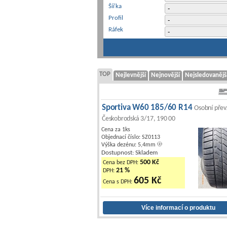
Šířka
Profil
Ráfek
TOP
Nejlevnější
Nejnovější
Nejsledovanějš
Sportiva W60 185/60 R14
Osobní přev
Českobrodská 3/17, 190 00
Cena za 1ks
Objednací číslo: SZ0113
Výška dezénu: 5,4mm
Dostupnost: Skladem
500 Kč
Cena bez DPH:
21 %
DPH:
605 Kč
Cena s DPH: