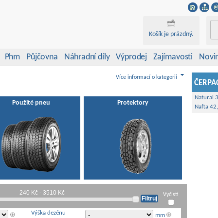
Košík je prázdný.
Phm
Půjčovna
Náhradní díly
Výprodej
Zajímavosti
Novi
Více informací o kategorii
ČERPAC
Natural 
Použité pneu
Protektory
Nafta 42
Vyčisti
Výška dezénu
mm