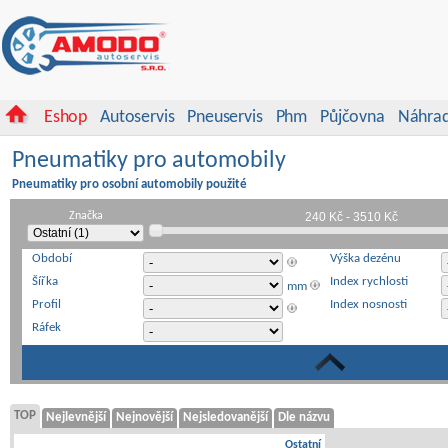
Eshop
Autoservis
Pneuservis
Phm
Půjčovna
Náhrad
Pneumatiky pro automobily
Pneumatiky pro osobní automobily použité
Značka
Období
Výška dezénu
Šířka
Index rychlosti
mm
Profil
Index nosnosti
Ráfek
TOP
Nejlevnější
Nejnovější
Nejsledovanější
Dle názvu
Ostatní