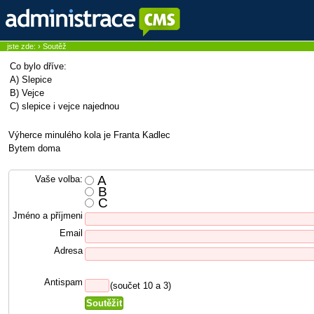
jste zde:
›
Soutěž
Co bylo dříve:
A) Slepice
B) Vejce
C) slepice i vejce najednou
Výherce minulého kola je Franta Kadlec
Bytem doma
A
Vaše volba:
B
C
Jméno a příjmeni
Email
Adresa
Antispam
(součet 10 a 3)