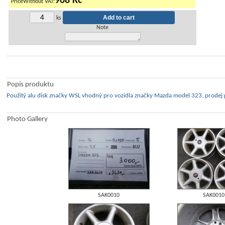
908 Kč
PriceWithout VAT:
ks
Note
Popis produktu
Použitý alu disk značky WSL vhodný pro vozidla značky Mazda model 323, prodej 
Photo Gallery
SAK0010
SAK0010 