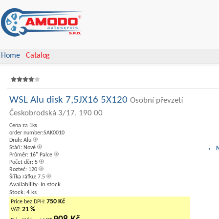
Home
Catalog
WSL Alu disk 7,5JX16 5X120
Osobní převzetí
Českobrodská 3/17, 190 00
Cena za 1ks
order number:SAK0010
Druh: Alu
Stáří: Nové
Průměr: 16" Palce
Počet děr: 5
Rozteč: 120
Šířka ráfku: 7.5
Availability: In stock
Stock: 4 ks
750 Kč
Price bez DPH:
21 %
VAT: